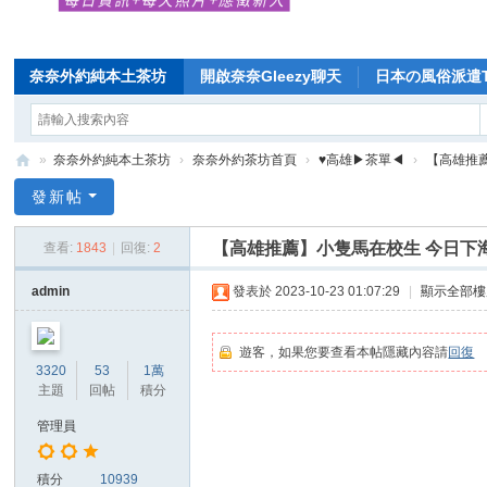
奈奈外約純本土茶坊
開啟奈奈Gleezy聊天
日本の風俗派遣Te
»
奈奈外約純本土茶坊
›
奈奈外約茶坊首頁
›
♥高雄▶茶單◀
›
【高雄推薦
Di
發新帖
sc
【高雄推薦】小隻馬在校生 今日下海 床
查看:
1843
|
回復:
2
uz
!
admin
發表於 2023-10-23 01:07:29
|
顯示全部樓
B
oa
遊客，如果您要查看本帖隱藏內容請
回復
3320
53
1萬
rd
主題
回帖
積分
管理員
積分
10939