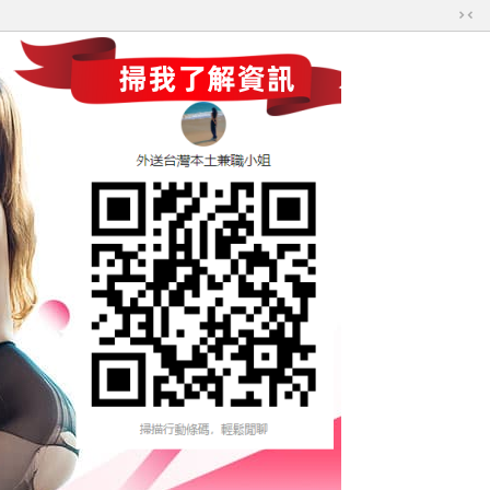
切
換
到
窄
版