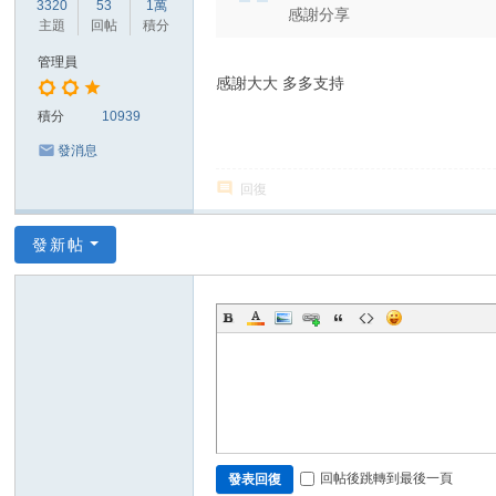
3320
53
1萬
感謝分享
主題
回帖
積分
管理員
感謝大大 多多支持
積分
10939
發消息
回復
發新帖
回帖後跳轉到最後一頁
發表回復