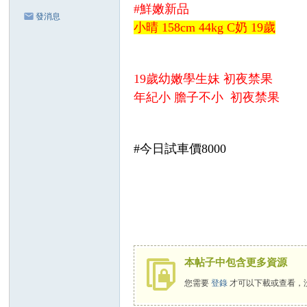
#鮮嫩新品
發消息
小晴 158cm 44kg C奶 19歲
19歲幼嫩學生妹 初夜禁果
年紀小 膽子不小 初夜禁果
#今日試車價8000
本帖子中包含更多資源
您需要
登錄
才可以下載或查看，