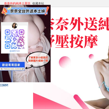
奈奈外約純本土茶坊
收藏本站