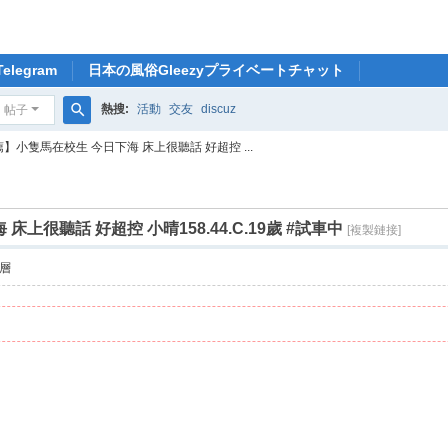
legram
日本の風俗Gleezyプライベートチャット
熱搜:
活動
交友
discuz
帖子
搜
】小隻馬在校生 今日下海 床上很聽話 好超控 ...
索
上很聽話 好超控 小晴158.44.C.19歲 #試車中
[複製鏈接]
層