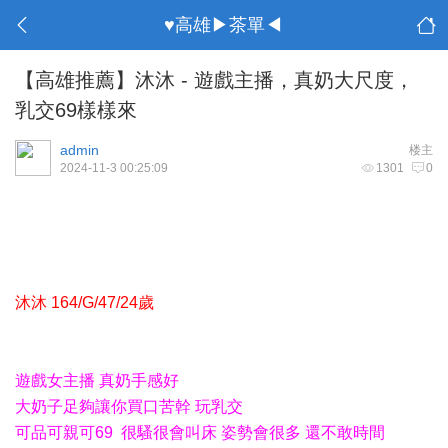
♥高雄▶茶單◀
【高雄推薦】沐沐 - 遊戲主播，真奶大尺度，
乳交69樣樣來
admin
楼主
2024-11-3 00:25:09
1301
0
沐沐 164/G/47/24歲
遊戲女主播 真奶手感好
大奶子足夠讓你買口苦幹 玩乳交
可品可親可69 很騷很會叫床 姿勢會很多 還不敢時間