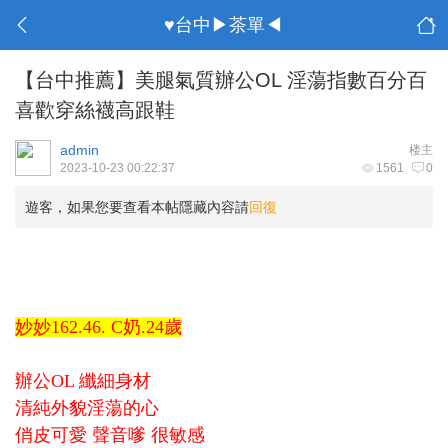
♥台中▶茶單◀
【台中推薦】美腿氣質辦公OL 淫蕩指數百分百
喜歡穿絲襪高跟鞋
admin
楼主
2023-10-23 00:22:37
1561
0
遊客，如果您要查看本帖隱藏內容請
回復
妙妙162.46. C奶.24歲
辦公OL 纖細身材
清純外貌淫蕩的心
俏皮可愛 聲音嗲 很敏感