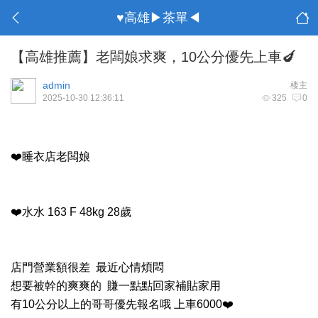
♥高雄▶茶單◀
【高雄推薦】老闆娘求爽，10公分優先上車🍆
admin
楼主
2025-10-30 12:36:11
325
0
❤️睡衣店老闆娘
❤️水水 163 F 48kg 28歲
店門營業額很差 最近心情煩悶
想要被幹的爽爽的 賺一點點回家補貼家用
有10公分以上的哥哥優先報名哦 上車6000❤️