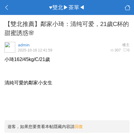
♥雙北▶茶單◀
【雙北推薦】鄰家小琦：清纯可爱，21歲C杯的
甜蜜誘惑🌸
admin
楼主
2025-10-16 12:41:59
307
0
小琦162/45kg/C/21歲
清純可愛的鄰家小女生
遊客，如果您要查看本帖隱藏內容請
回復