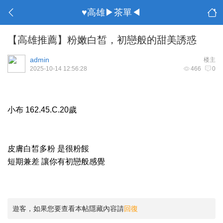
♥高雄▶茶單◀
【高雄推薦】粉嫩白皙，初戀般的甜美誘惑
admin
楼主
2025-10-14 12:56:28
466
0
小布 162.45.C.20歲
皮膚白皙多粉 是很粉餒
短期兼差 讓你有初戀般感覺
遊客，如果您要查看本帖隱藏內容請
回復