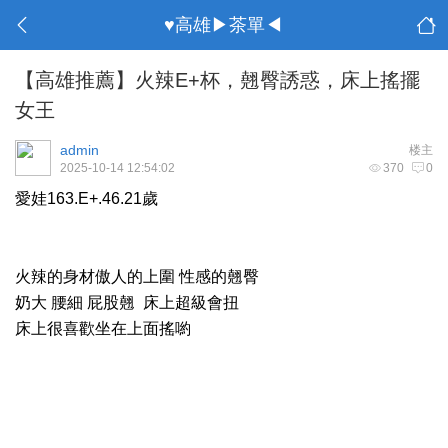
♥高雄▶茶單◀
【高雄推薦】火辣E+杯，翹臀誘惑，床上搖擺
女王
admin
楼主
2025-10-14 12:54:02
370
0
愛娃163.E+.46.21歲
火辣的身材傲人的上圍 性感的翹臀
奶大 腰細 屁股翹 床上超級會扭
床上很喜歡坐在上面搖喲