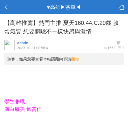
♥高雄▶茶單◀
【高雄推薦】熱門主推 夏天160.44.C.20歲 臉
蛋氣質 想要體驗不一樣快感與激情
admin
楼主
2023-10-31 00:58:41
1558
0
遊客，如果您要查看本帖隱藏內容請
回復
學生兼職
膚白貌美 氣質佳