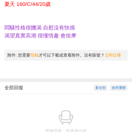
夏天 160/C/44/20歲
悶騷性格很饑渴 自慰沒有快感
渴望真實高潮 很懂情趣 會按摩
附件:
您需要
登錄
才可以下載或查看附件。沒有賬號？
立即註冊
全部回復
看全部
倒序瀏覽
暫無回復，快來搶沙發