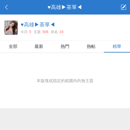
♥高雄▶茶單◀
♥高雄▶茶單◀
今日:
5
主題:
506
排名:
24
全部
最新
熱門
熱帖
精華
本版塊或指定的範圍內尚無主題